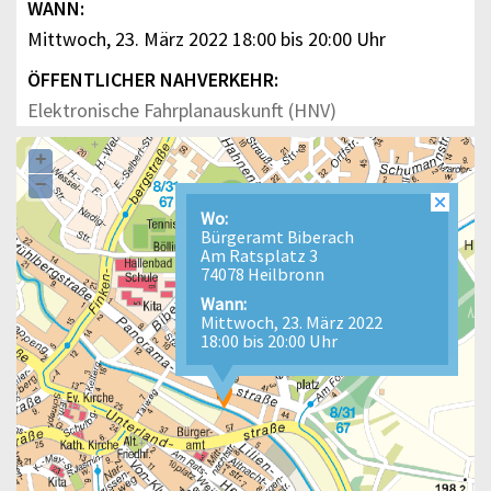
WANN:
Mittwoch, 23. März 2022 18:00 bis 20:00 Uhr
ÖFFENTLICHER NAHVERKEHR:
Elektronische Fahrplanauskunft (HNV)
+
−
Wo:
Bürgeramt Biberach
Am Ratsplatz 3
74078 Heilbronn
Wann:
Mittwoch, 23. März 2022
18:00 bis 20:00 Uhr
