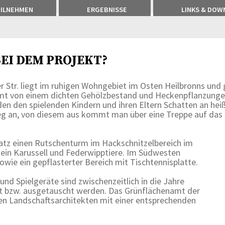
EILNEHMEN
ERGEBNISSE
LINKS & DOW
EI DEM PROJEKT?
r Str. liegt im ruhigen Wohngebiet im Osten Heilbronns und 
hmt von einem dichten Gehölzbestand und Heckenpflanzungen.
 den spielenden Kindern und ihren Eltern Schatten an hei
weg an, von diesem aus kommt man über eine Treppe auf das
latz einen Rutschenturm im Hackschnitzelbereich im
 ein Karussell und Federwipptiere. Im Südwesten
owie ein gepflasterter Bereich mit Tischtennisplatte.
und Spielgeräte sind zwischenzeitlich in die Jahre
 bzw. ausgetauscht werden. Das Grünflächenamt der
nen Landschaftsarchitekten mit einer entsprechenden